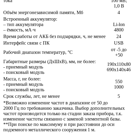
тока
100 мВ;
1,0 В
Объём энергонезависимой памяти, Мб
4
Встроенный аккумулятор:
– тип аккумулятора
Li-lon
– ёмкость, мА·ч
4800
Время работы от АКБ без подзарядки, ч, не менее
24
Интерфейс связи с ПК
USB
от -5 до
Рабочий диапазон температур, °С
+50
Габаритные размеры (ДхШхВ), мм, не более:
190x110x80
- приемный модуль
690х140х46
- поисковый модуль
Масса, г, не более:
550
- приемный модуль
1000
- поисковый модуль
Срок службы, лет, не менее
5
*Возможно изменение частот в диапазоне от 50 до
2000 Гц по требованию заказчика. Выбор дополнительных
частот производится только на стадии заказа прибора, т.к.
изменение частоты связанно с заменой элементной базы.
**При поиске по максимуму и при расстоянии до оси
подземного металлического сооружения 1 м.