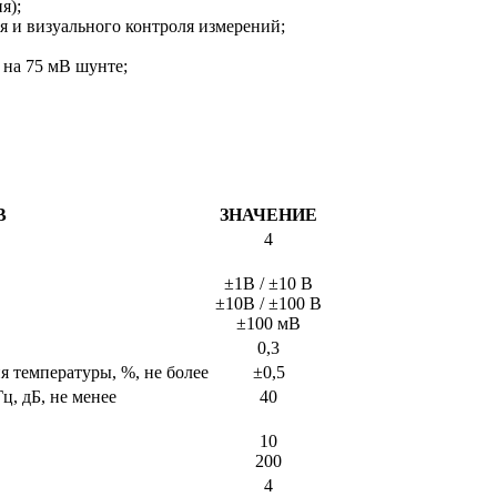
я);
 и визуального контроля измерений;
 на 75 мВ шунте;
В
ЗНАЧЕНИЕ
4
±1В / ±10 В
±10В / ±100 В
±100 мВ
0,3
 температуры, %, не более
±0,5
, дБ, не менее
40
10
200
4