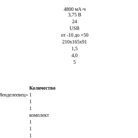
4800 мА·ч
3,75 В
24
USB
от -10 до +50
210х165х91
1,5
4,0
5
Количество
Менделеевец»
1
1
1
комплект
1
1
1