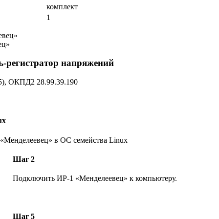
комплект
1
ец»
-регистратор напряжений
5)
, ОКПД2 28.99.39.190
ux
 «Менделеевец» в ОС семейства Linux
Шаг 2
Подключить ИР-1 «Менделеевец» к компьютеру.
Шаг 5