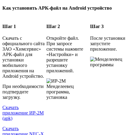
Как установить APK-файл на Android устройство
Шаг 1
Шаг 2
Шаг 3
Скачать с
Откройте файл.
После установки
официального сайта
При запросе
запустите
ЗАО «Химсервис»
системы нажмите
приложение.
APK-файл для
«Настройки» и
установки
разрешите
мобильного
установку
приложения на
приложений.
Android устройство.
При необходимости
подтвердите
загрузку.
Скачать
приложение ИР-2М
(apk)
Скачать
приложение NFC-X