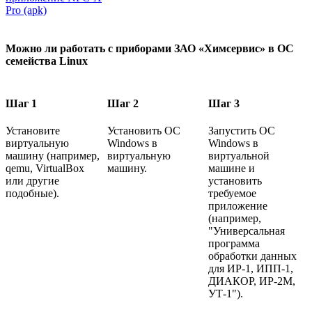
Pro (apk)
Можно ли работать с приборами ЗАО «Химсервис» в ОС
семейства Linux
Шаг 1
Шаг 2
Шаг 3
Установите
Установить ОС
Запустить ОС
виртуальную
Windows в
Windows в
машину (например,
виртуальную
виртуальной
qemu, VirtualBox
машину.
машине и
или другие
установить
подобные).
требуемое
приложение
(например,
"Универсальная
программа
обработки данных
для ИР-1, ИПП-1,
ДИАКОР, ИР-2М,
УТ-1").