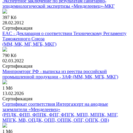
Экспертное заключение по результатам санитарно-
эпидемиологической экспертизы «Менделеевец»-МКГ
397 Кб
28.02.2012
Сертификация
EAC - Декларация о соответствии Техническому Регламенту
Таможенного Союза
(ММ, МК, МГ, МГБ, МКГ)
790 Кб
02.03.2022
Сертификация
Минпромторг РФ - выписка из реестра российской
промышленной продукции - ЗАФ (ММ, МК, МГБ, МКГ)
1 Мб
13.02.2026
Сертификация
Сертификат соответствия Интергазсерт на анодные
заземлители «Менделеевец»
(РПДК, ФПП, ФППК, ФПГ, ФПГК, МПП, МППК, МПГ,
МПГК, МВ, ОПДК, ОПП, ОППК, ОПГ, ОПГК, ОВ)
1 Мб