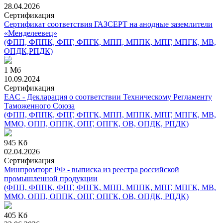
28.04.2026
Сертификация
Сертификат соответствия ГАЗСЕРТ на анодные заземлители
«Менделеевец»
(ФПП, ФППК, ФПГ, ФПГК, МПП, МППК, МПГ, МПГК, МВ,
ОПДК,РПДК)
1 Мб
10.09.2024
Сертификация
EAC - Декларация о соответствии Техническому Регламенту
Таможенного Союза
(ФПП, ФППК, ФПГ, ФПГК, МПП, МППК, МПГ, МПГК, МВ,
ММО, ОПП, ОППК, ОПГ, ОПГК, ОВ, ОПДК, РПДК)
945 Кб
02.04.2026
Сертификация
Минпромторг РФ - выписка из реестра российской
промышленной продукции
(ФПП, ФППК, ФПГ, ФПГК, МПП, МППК, МПГ, МПГК, МВ,
ММО, ОПП, ОППК, ОПГ, ОПГК, ОВ, ОПДК, РПДК)
405 Кб