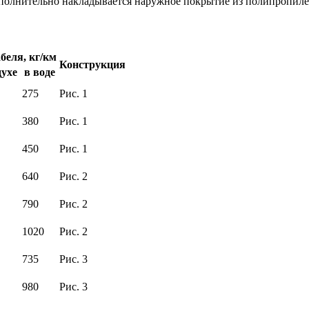
Дополнительно накладывается наружное покрытие из полипропи
беля, кг/км
Конструкция
духе
в воде
275
Рис. 1
380
Рис. 1
450
Рис. 1
640
Рис. 2
790
Рис. 2
1020
Рис. 2
735
Рис. 3
980
Рис. 3