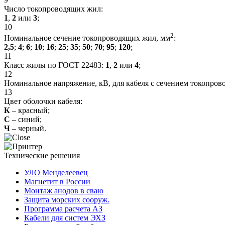
Число токопроводящих жил:
1
,
2
или
3
;
10
2
Номинальное сечение токопроводящих жил, мм
:
2,5
;
4
;
6
;
10
;
16
;
25
;
35
;
50
;
70
;
95
;
120
;
11
Класс жилы по ГОСТ 22483:
1
,
2
или
4
;
12
Номинальное напряжение, кВ, для кабеля с сечением токопро
13
Цвет оболочки кабеля:
К
– красный;
С
– синий;
Ч
– черный.
Технические решения
УЛО Менделеевец
Магнетит в России
Монтаж анодов в сваю
Защита морских сооруж.
Программа расчета АЗ
Кабели для систем ЭХЗ