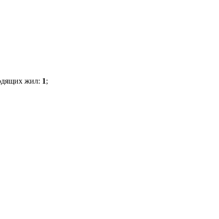
водящих жил:
1
;