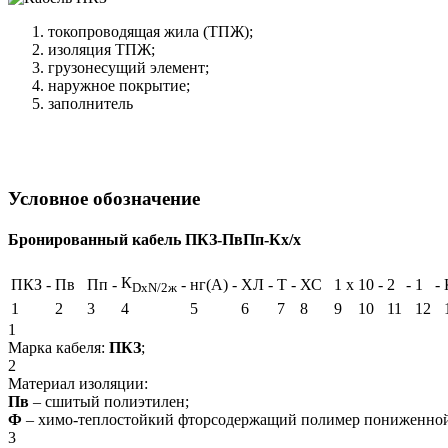
токопроводящая жила (ТПЖ);
изоляция ТПЖ;
грузонесущий элемент;
наружное покрытие;
заполнитель
Условное обозначение
Бронированный кабель ПКЗ-ПвПп-Кх/х
К
ПКЗ
-
Пв
Пп
-
-
нг(А)
-
ХЛ
-
Т
-
ХС
1
х
10
-
2
-
1
-
DxN/2ж
1
2
3
4
5
6
7
8
9
10
11
12
1
Марка кабеля:
ПКЗ
;
2
Материал изоляции:
Пв
– сшитый полиэтилен;
Ф
– химо-теплостойкий фторсодержащий полимер пониженной
3