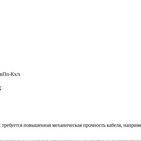
вПп-Кх/х
х
 требуется повышенная механическая прочность кабеля, наприме