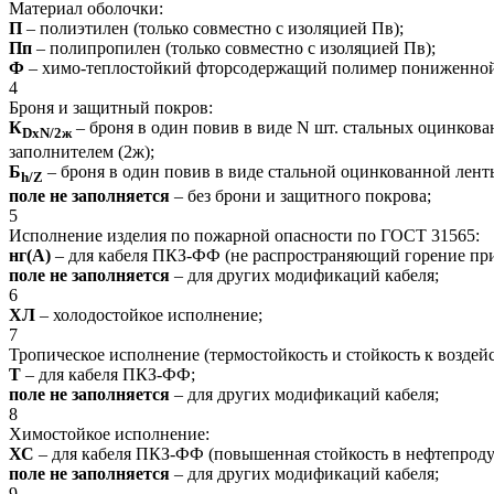
Материал оболочки:
П
– полиэтилен (только совместно с изоляцией Пв);
Пп
– полипропилен (только совместно с изоляцией Пв);
Ф
– химо-теплостойкий фторсодержащий полимер пониженной г
4
Броня и защитный покров:
К
– броня в один повив в виде N шт. стальных оцинко
DxN/2ж
заполнителем (2ж);
Б
– броня в один повив в виде стальной оцинкованной лен
h/Z
поле не заполняется
– без брони и защитного покрова;
5
Исполнение изделия по пожарной опасности по ГОСТ 31565:
нг(А)
– для кабеля ПКЗ-ФФ (не распространяющий горение при 
поле не заполняется
– для других модификаций кабеля;
6
ХЛ
– холодостойкое исполнение;
7
Тропическое исполнение (термостойкость и стойкость к воздей
Т
– для кабеля ПКЗ-ФФ;
поле не заполняется
– для других модификаций кабеля;
8
Химостойкое исполнение:
ХС
– для кабеля ПКЗ-ФФ (повышенная стойкость в нефтепроду
поле не заполняется
– для других модификаций кабеля;
9