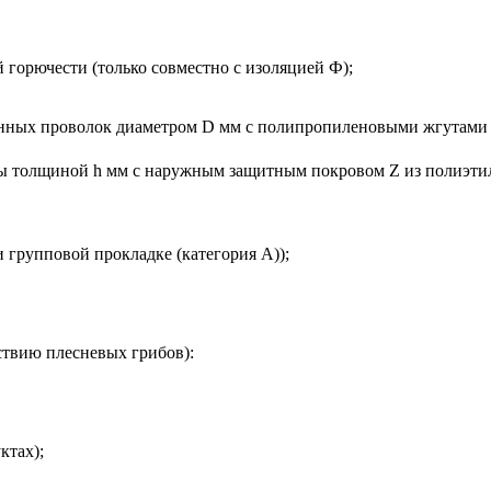
орючести (только совместно с изоляцией Ф);
ванных проволок диаметром D мм с полипропиленовыми жгутами
ты толщиной h мм с наружным защитным покровом Z из полиэтил
групповой прокладке (категория А));
ствию плесневых грибов):
ктах);