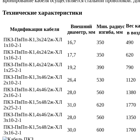
Бронирование кабеля осуществляется стальной проволокой. 
Технические характеристики
Вес ка
Внешний
Мин. радиус
Модификация кабеля
диаметр, мм
изгиба, мм
в воз
ПКЗ-ПвПп-К1,3х24/2ж-ХЛ
16,7
350
490
1х10-2-1
ПКЗ-ПвПп-К1,4х24/2ж-ХЛ
17,7
350
620
1х16-2-1
ПКЗ-ПвПп-К1,4х24/2ж-ХЛ
19,2
390
790
1х25-2-1
ПКЗ-ПвПп-К1,3х46/2ж-ХЛ
26,4
530
1120
2х10-2-1
ПКЗ-ПвПп-К1,4х46/2ж-ХЛ
28,0
560
1380
2х16-2-1
ПКЗ-ПвПп-К1,5х48/2ж-ХЛ
31,0
620
1770
2х25-2-1
ПКЗ-ПвПп-К1,4х46/2ж-ХЛ
28,0
560
1350
3х10-2-1
ПКЗ-ПвПп-К1,5х48/2ж-ХЛ
30,0
600
1700
3х16-2-1