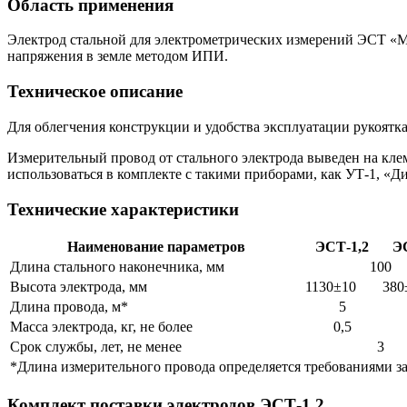
Область применения
Электрод стальной для электрометрических измерений ЭСТ «Ме
напряжения в земле методом ИПИ.
Техническое описание
Для облегчения конструкции и удобства эксплуатации рукоят
Измерительный провод от стального электрода выведен на кл
использоваться в комплекте с такими приборами, как УТ-1, «Д
Технические характеристики
Наименование параметров
ЭСТ-1,2
Э
Длина стального наконечника, мм
100
Высота электрода, мм
1130±10
380
Длина провода, м*
5
Масса электрода, кг, не более
0,5
Срок службы, лет, не менее
3
*Длина измерительного провода определяется требованиями з
Комплект поставки электродов ЭСТ-1,2