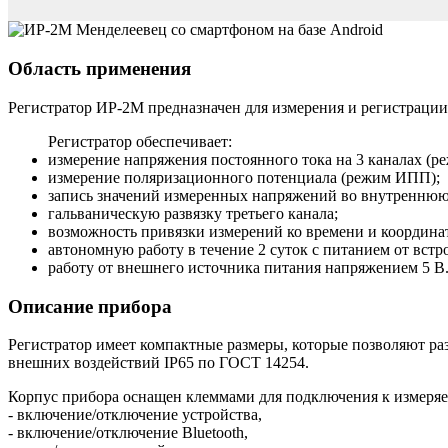
Область применения
Регистратор ИР-2М предназначен для измерения и регистраци
Регистратор обеспечивает:
измерение напряжения постоянного тока на 3 каналах (ре
измерение поляризационного потенциала (режим ИПП);
запись значений измеренных напряжений во внутреннюю
гальваническую развязку третьего канала;
возможность привязки измерений ко времени и координ
автономную работу в течение 2 суток с питанием от встр
работу от внешнего источника питания напряжением 5 В
Описание прибора
Регистратор имеет компактные размеры, которые позволяют ра
внешних воздействий IP65 по ГОСТ 14254.
Корпус прибора оснащен клеммами для подключения к измеряем
- включение/отключение устройства,
- включение/отключение Bluetooth,