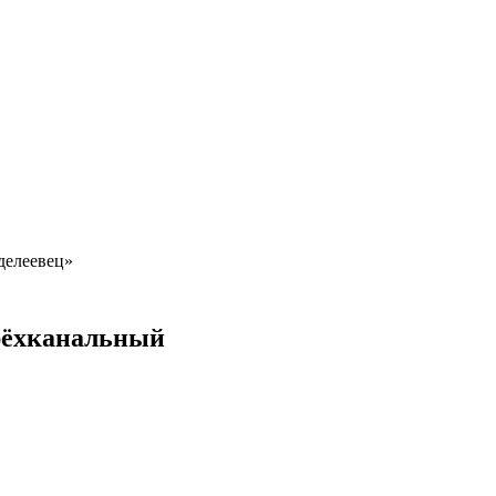
елеевец»
рёхканальный