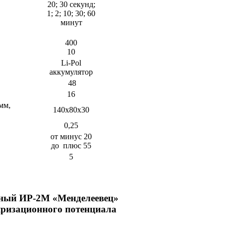
20; 30 секунд;
1; 2; 10; 30; 60
минут
400
10
Li-Pol
аккумулятор
48
16
мм,
140х80х30
0,25
от минус 20
до плюс 55
5
ьный
ИР-2М «Менделеевец»
яризационного потенциала