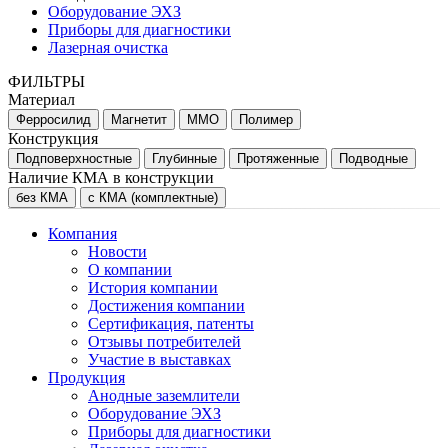
Оборудование ЭХЗ
Приборы для диагностики
Лазерная очистка
ФИЛЬТРЫ
Материал
Ферросилид
Магнетит
MMO
Полимер
Конструкция
Подповерхностные
Глубинные
Протяженные
Подводные
Наличие КМА в конструкции
без КМА
с КМА (комплектные)
Компания
Новости
О компании
История компании
Достижения компании
Сертификация, патенты
Отзывы потребителей
Участие в выставках
Продукция
Анодные заземлители
Оборудование ЭХЗ
Приборы для диагностики