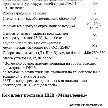
при температуре окружающей среды 25±2 ºС,
40
шт., не менее
Время зарядки, ч, не более
5
Степень защиты, обеспечиваемая оболочкой
IP20
от –20 до
Рабочая температура окружающего воздуха
+40 ºС
Относительная влажность воздуха, при
95
температуре плюс 25 ºС, %, не более
Группа исполнения по стойкости к
М2
механическим факторам по ГОСТ 25467
Габаритные размеры
(Д х Ш х В),
мм, не более
440х250х350
Масса установки, кг, не более
16
*Возможно осуществление припайки на трубопроводах
диаметром от DN15;
**Возможно осуществление припайки на трубопроводах с
толщиной стенки от 2 мм;
***Только для рекомендованных к использованию
электродов ЭВП «Менделеевец»
Комплект поставки ПКВ «Менделеевец»
Комплект поставки