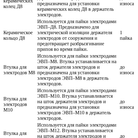
керамических
предназначена для установки
износа
колец Д8
керамических колец Д8 в держатель
электродов.
Используется для пайки электродами
ЭВП–Д8. Предназначено для
Керамическое
электрической изоляции держателя
1
кольцо Д8
электродов от сооружения и
пайка
предотвращает разбрызгивание
припоя во время пайки.
Используется для пайки электродами
ЭВП–М8. Втулка устанавливается на
Втулка для
шток держателя электродов и
до
электродов М8
предназначена для установки
износа
электродов ЭВП–М8 в держатель
электродов.
Используется для пайки электродами
ЭВП–М10. Втулка устанавливается
Втулка для
на шток держателя электродов и
до
электродов
предназначена для установки
износа
М10
электродов ЭВП–М10 в держатель
электродов.
Используется для пайки электродами
ЭВП–М12. Втулка устанавливается
Втулка для
на шток держателя электродов и
до