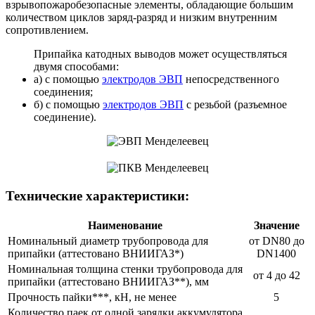
взрывопожаробезопасные элементы, обладающие большим
количеством циклов заряд-разряд и низким внутренним
сопротивлением.
Припайка катодных выводов может осуществляться
двумя способами:
а) с помощью
электродов ЭВП
непосредственного
соединения;
б) с помощью
электродов ЭВП
с резьбой (разъемное
соединение).
Технические характеристики:
Наименование
Значение
Номинальный диаметр трубопровода для
от DN80 до
припайки (аттестовано ВНИИГАЗ*)
DN1400
Номинальная толщина стенки трубопровода для
от 4 до 42
припайки (аттестовано ВНИИГАЗ**), мм
Прочность пайки***, кН, не менее
5
Количество паек от одной зарядки аккумулятора