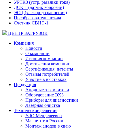
УРТКЗ (устр. развязки тока)
ДСК-1 (датчик коррозии)
ЭСЦ (электрод сравнения)
Преобразователь пот-ла
Счетчик СВНЭ-1
ЦЕНТР ЗАГРУЗОК
Компания
Новости
О компании
История компании
Достижения компании
Сертификация, патенты
Отзывы потребителей
Участие в выставках
Продукция
Анодные заземлители
Оборудование ЭХЗ
Приборы для диагностики
Лазерная очистка
Технические решения
УЛО Менделеевец
Магнетит в России
Монтаж анодов в сваю