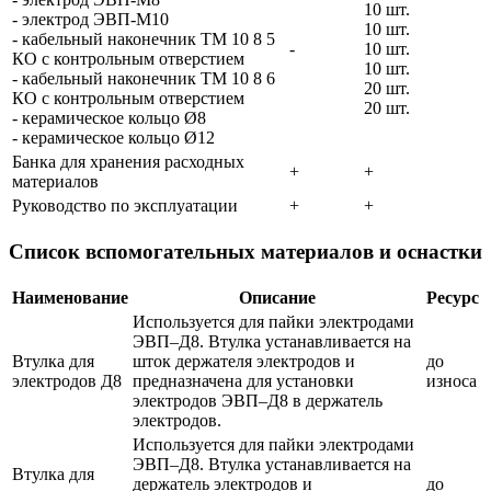
10 шт.
- электрод ЭВП-М10
10 шт.
- кабельный наконечник ТМ 10 8 5
-
10 шт.
КО с контрольным отверстием
10 шт.
- кабельный наконечник ТМ 10 8 6
20 шт.
КО с контрольным отверстием
20 шт.
- керамическое кольцо Ø8
- керамическое кольцо Ø12
Банка для хранения расходных
+
+
материалов
Руководство по эксплуатации
+
+
Список вспомогательных материалов и оснастки
Наименование
Описание
Ресурс
Используется для пайки электродами
ЭВП–Д8. Втулка устанавливается на
Втулка для
шток держателя электродов и
до
электродов Д8
предназначена для установки
износа
электродов ЭВП–Д8 в держатель
электродов.
Используется для пайки электродами
ЭВП–Д8. Втулка устанавливается на
Втулка для
держатель электродов и
до