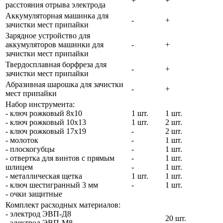
+
+
расстояния отрыва электрода
Аккумуляторная машинка для
-
+
зачистки мест припайки
Зарядное устройство для
аккумуляторов машинки для
-
+
зачистки мест припайки
Твердосплавная борфреза для
-
+
зачистки мест припайки
Абразивная шарошка для зачистки
-
+
мест припайки
Набор инструмента:
- ключ рожковый 8х10
1 шт.
1 шт.
- ключ рожковый 10х13
1 шт.
2 шт.
- ключ рожковый 17х19
-
2 шт.
- молоток
-
1 шт.
- плоскогубцы
-
1 шт.
- отвертка для винтов с прямым
-
1 шт.
шлицем
-
1 шт.
- металлическая щетка
1 шт.
1 шт.
- ключ шестигранный 3 мм
-
1 шт.
- очки защитные
Комплект расходных материалов:
- электрод ЭВП-Д8
20 шт.
- электрод ЭВП-М8