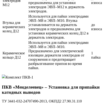
электродов
предназначена для установки
износа
М12
электродов ЭВП–М12 в держатель
электродов.
Используется для пайки электродами
ЭВП–М8 и ЭВП–М10. Втулка
Втулка для
устанавливается на держатель
до
керамических
электродов и предназначена для
износа
колец Д12
установки керамических колец Д12 в
держатель электродов.
Используется для пайки электродами
ЭВП–М8 и ЭВП–М10.
Предназначено для электрической
Керамическое
1
изоляции держателя электродов от
кольцо Д12
пайка
сооружения и предотвращает
разбрызгивание припоя во время
пайки.
ПКВ «Менделеевец»
– Установка для припайки
катодных выводов
ТУ 3441-032-24707490-2013, ОКПД2 27.90.31.110