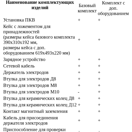
Наименование комплектующих
Комплект с
Базовый
изделий
доп.
комплект
оборудованием
Установка ПКВ
+
+
Кейс с ложементом для
принадлежностей
(размеры кейса базового комплекта
+
+
390х310х192 мм,
размеры кейса с доп.
оборудованием 619х493х220 мм)
Зарядное устройство
+
+
Сетевой кабель
+
+
Держатель электродов
+
+
Втулка для электродов Д8
+
+
Втулка для электродов M8
+
+
Втулка для электродов M10
-
+
Втулка для керамических колец Д8
+
+
Втулка для керамических колец Д12
+
+
Контакт магнитный заземления
+
+
Кабель для присоединения
+
+
держателя электродов
Приспособление для проверки