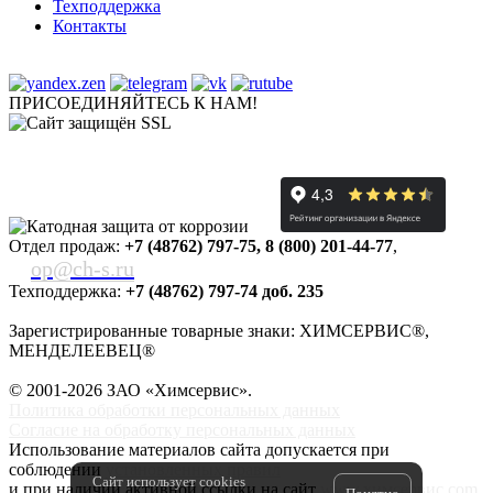
Техподдержка
Контакты
ПРИСОЕДИНЯЙТЕСЬ К НАМ!
Отдел продаж:
+7 (48762) 797-75
,
8 (800) 201-44-77
,
op@ch-s.ru
Техподдержка:
+7 (48762) 797-74 доб. 235
Зарегистрированные товарные знаки: ХИМСЕРВИС®,
МЕНДЕЛЕЕВЕЦ®
© 2001-2026 ЗАО «
Химсервис
».
Политика обработки персональных данных
Согласие на обработку персональных данных
Использование материалов сайта допускается при
соблюдении
установленных правил
Сайт использует cookies
и при наличии активной ссылки на сайт
www.химсервис.com