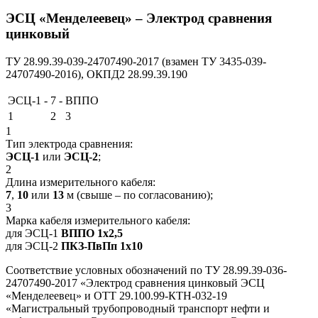
ЭСЦ «Менделеевец»
– Электрод сравнения
цинковый
ТУ 28.99.39-039-24707490-2017
(взамен ТУ 3435-039-
24707490-2016)
, ОКПД2 28.99.39.190
ЭСЦ-1
-
7
-
ВППО
1
2
3
1
Тип электрода сравнения:
ЭСЦ-1
или
ЭСЦ-2
;
2
Длина измерительного кабеля:
7
,
10
или
13
м (свыше – по согласованию);
3
Марка кабеля измерительного кабеля:
для ЭСЦ-1
ВППО 1х2,5
для ЭСЦ-2
ПКЗ-ПвПп 1х10
Соответствие условных обозначений по ТУ 28.99.39-036-
24707490-2017 «Электрод сравнения цинковый ЭСЦ
«Менделеевец» и ОТТ 29.100.99-КТН-032-19
«Магистральный трубопроводный транспорт нефти и