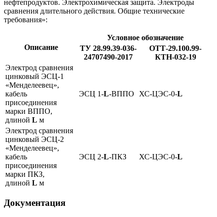
нефтепродуктов. Электрохимическая защита. Электроды
сравнения длительного действия. Общие технические
требования»:
Условное обозначение
Описание
ТУ 28.99.39-036-
ОТТ-29.100.99-
24707490-2017
КТН-032-19
Электрод сравнения
цинковый ЭСЦ-1
«Менделеевец»,
кабель
ЭСЦ 1-
L
-ВППО
ХС-ЦЭС-0-
L
присоединения
марки ВППО,
длиной
L
м
Электрод сравнения
цинковый ЭСЦ-2
«Менделеевец»,
кабель
ЭСЦ 2-
L
-ПКЗ
ХС-ЦЭС-0-
L
присоединения
марки ПКЗ,
длиной
L
м
Документация