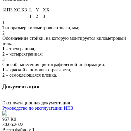
ИПЗ ХС.КЗ
L
.
Y
.
XX
1
2
3
1
Типоразмер километрового знака, мм;
2
Обозначение стойки, на которую монтируется километровый
знак:
1
– трехгранная,
2
– четырехгранная;
3
Способ нанесения цветографической информации:
1
– краской с помощью трафарета,
2
– самоклеющаяся пленка.
Документация
Эксплуатационная документация
Руководство по эксплуатации ИПЗ
957 Кб
30.06.2022
Всего файлов: 1