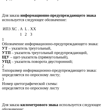
Для заказа
информационно-предупреждающего знака
используется следующее обозначение:
ИПЗ ХС
.
A
L
.
XX
1
2
3
1
Обозначение информационно-предупреждающего знака:
УТ
– указатель треугольный,
УТП
– указатель треугольный предупреждающий,
ЩУ
– щит-указатель (прямоугольный),
УПД
– указатель поворота двусторонний;
2
Типоразмер информационно-предупреждающего знака:
определяется по опросному листу;
3
Номер цветографической схемы:
определяется по опросному листу
Для заказа
километрового знака
используется следующее
обозначение: