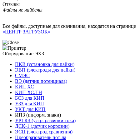
Отзывы
Файлы не найдены
Все файлы, доступные для скачивания, находятся на странице
«ЦЕНТР ЗАГРУЗОК»
Оборудование ЭХЗ
ПКВ (установка для пайки)
ЭВП (электроды для пайки)
СМЭС
ВЭ (датчик потенциала)
КИП ХС
КИП ХС.ТН
БСЗ для КИП
УЗЗ для КИП
УКТ для КИП
ИПЗ (информ. знаки)
УРТКЗ (устр. развязки тока)
ДСК-1 (датчик коррозии)
ЭСЦ (электрод сравнения)
Преобразователь пот-ла