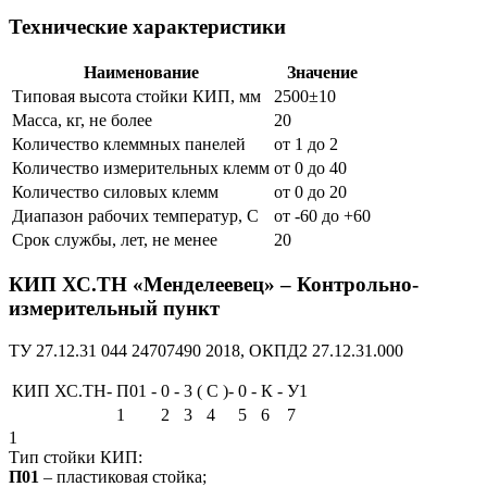
Технические характеристики
Наименование
Значение
Типовая высота стойки КИП, мм
2500±10
Масса, кг, не более
20
Количество клеммных панелей
от 1 до 2
Количество измерительных клемм
от 0 до 40
Количество силовых клемм
от 0 до 20
Диапазон рабочих температур, С
от -60 до +60
Срок службы, лет, не менее
20
КИП ХС.ТН «Менделеевец» –
Контрольно-
измерительный пункт
ТУ 27.12.31 044 24707490 2018, ОКПД2 27.12.31.000
КИП ХС.ТН-
П01
-
0
-
3
(
С
)-
0
-
К
-
У1
1
2
3
4
5
6
7
1
Тип стойки КИП:
П01
– пластиковая стойка;