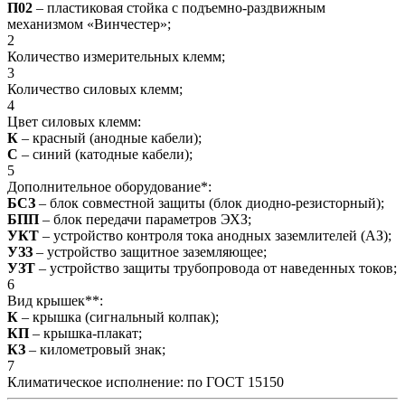
П02
– пластиковая стойка с подъемно-раздвижным
механизмом «Винчестер»;
2
Количество измерительных клемм;
3
Количество силовых клемм;
4
Цвет силовых клемм:
К
– красный (анодные кабели);
С
– синий (катодные кабели);
5
Дополнительное оборудование*:
БСЗ
– блок совместной защиты (блок диодно-резисторный);
БПП
– блок передачи параметров ЭХЗ;
УКТ
– устройство контроля тока анодных заземлителей (АЗ);
УЗЗ
– устройство защитное заземляющее;
УЗТ
– устройство защиты трубопровода от наведенных токов;
6
Вид крышек**:
К
– крышка (сигнальный колпак);
КП
– крышка-плакат;
КЗ
– километровый знак;
7
Климатическое исполнение: по ГОСТ 15150