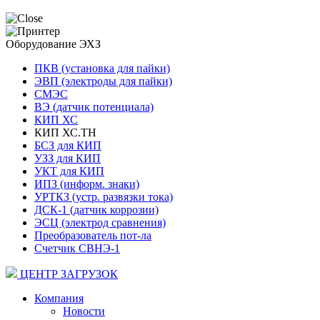
Оборудование ЭХЗ
ПКВ (установка для пайки)
ЭВП (электроды для пайки)
СМЭС
ВЭ (датчик потенциала)
КИП ХС
КИП ХС.ТН
БСЗ для КИП
УЗЗ для КИП
УКТ для КИП
ИПЗ (информ. знаки)
УРТКЗ (устр. развязки тока)
ДСК-1 (датчик коррозии)
ЭСЦ (электрод сравнения)
Преобразователь пот-ла
Счетчик СВНЭ-1
ЦЕНТР ЗАГРУЗОК
Компания
Новости