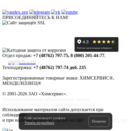
ПРИСОЕДИНЯЙТЕСЬ К НАМ!
Отдел продаж:
+7 (48762) 797-75
,
8 (800) 201-44-77
,
op@ch-s.ru
Техподдержка:
+7 (48762) 797-74 доб. 235
Зарегистрированные товарные знаки: ХИМСЕРВИС®,
МЕНДЕЛЕЕВЕЦ®
© 2001-2026 ЗАО «
Химсервис
».
Политика обработки персональных данных
Согласие на обработку персональных данных
Использование материалов сайта допускается при
соблюдении
установленных правил
Сайт использует cookies
и при наличии активной ссылки на сайт
www.химсервис.com
Понятно
Узнать подробнее