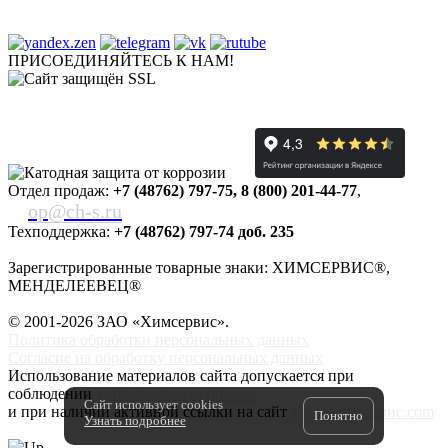
ПРИСОЕДИНЯЙТЕСЬ К НАМ!
Отдел продаж:
+7 (48762) 797-75
,
8 (800) 201-44-77
,
op@ch-s.ru
Техподдержка:
+7 (48762) 797-74 доб. 235
Зарегистрированные товарные знаки: ХИМСЕРВИС®,
МЕНДЕЛЕЕВЕЦ®
© 2001-2026 ЗАО «
Химсервис
».
Политика обработки персональных данных
Согласие на обработку персональных данных
Использование материалов сайта допускается при
соблюдении
установленных правил
Сайт использует cookies
и при наличии активной ссылки на сайт
www.химсервис.com
Понятно
Узнать подробнее