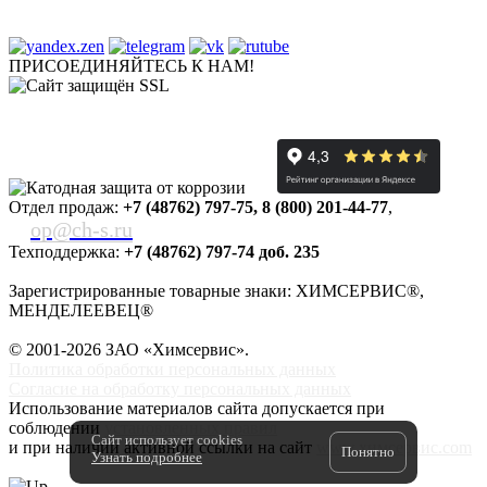
ПРИСОЕДИНЯЙТЕСЬ К НАМ!
Отдел продаж:
+7 (48762) 797-75
,
8 (800) 201-44-77
,
op@ch-s.ru
Техподдержка:
+7 (48762) 797-74 доб. 235
Зарегистрированные товарные знаки: ХИМСЕРВИС®,
МЕНДЕЛЕЕВЕЦ®
© 2001-2026 ЗАО «
Химсервис
».
Политика обработки персональных данных
Согласие на обработку персональных данных
Использование материалов сайта допускается при
соблюдении
установленных правил
Сайт использует cookies
и при наличии активной ссылки на сайт
www.химсервис.com
Понятно
Узнать подробнее