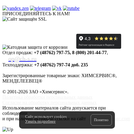
ПРИСОЕДИНЯЙТЕСЬ К НАМ!
Отдел продаж:
+7 (48762) 797-75
,
8 (800) 201-44-77
,
op@ch-s.ru
Техподдержка:
+7 (48762) 797-74 доб. 235
Зарегистрированные товарные знаки: ХИМСЕРВИС®,
МЕНДЕЛЕЕВЕЦ®
© 2001-2026 ЗАО «
Химсервис
».
Политика обработки персональных данных
Согласие на обработку персональных данных
Использование материалов сайта допускается при
соблюдении
установленных правил
Сайт использует cookies
и при наличии активной ссылки на сайт
www.химсервис.com
Понятно
Узнать подробнее