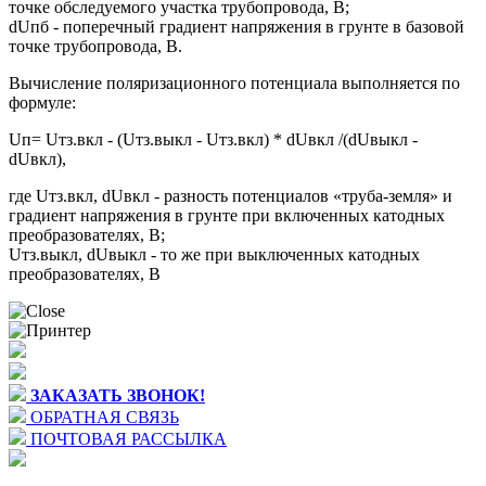
точке обследуемого участка трубопровода, В;
dUпб - поперечный градиент напряжения в грунте в базовой
точке трубопровода, В.
Вычисление поляризационного потенциала выполняется по
формуле:
Uп= Uтз.вкл - (Uтз.выкл - Uтз.вкл) * dUвкл /(dUвыкл -
dUвкл),
где Uтз.вкл, dUвкл - разность потенциалов «труба-земля» и
градиент напряжения в грунте при включенных катодных
преобразователях, В;
Uтз.выкл, dUвыкл - то же при выключенных катодных
преобразователях, В
ЗАКАЗАТЬ ЗВОНОК!
ОБРАТНАЯ СВЯЗЬ
ПОЧТОВАЯ РАССЫЛКА