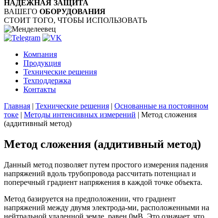
НАДЁЖНАЯ ЗАЩИТА
ВАШЕГО
ОБОРУДОВАНИЯ
СТОИТ ТОГО, ЧТОБЫ ИСПОЛЬЗОВАТЬ
Компания
Продукция
Технические решения
Техподдержка
Контакты
Главная
|
Технические решения
|
Основанные на постоянном
токе
|
Методы интенсивных измерений
|
Метод сложения
(аддитивный метод)
Метод сложения (аддитивный метод)
Данный метод позволяет путем простого измерения падения
напряжений вдоль трубопровода рассчитать потенциал и
поперечный градиент напряжения в каждой точке объекта.
Метод базируется на предположении, что градиент
напряжений между двумя электрода-ми, расположенными на
нейтральной удаленной земле, равен 0мВ. Это означает, что