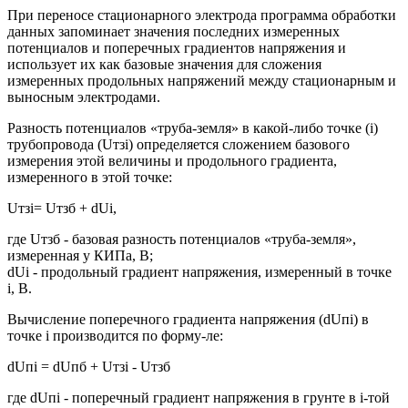
При переносе стационарного электрода программа обработки
данных запоминает значения последних измеренных
потенциалов и поперечных градиентов напряжения и
использует их как базовые значения для сложения
измеренных продольных напряжений между стационарным и
выносным электродами.
Разность потенциалов «труба-земля» в какой-либо точке (i)
трубопровода (Uтзi) определяется сложением базового
измерения этой величины и продольного градиента,
измеренного в этой точке:
Uтзi= Uтзб + dUi,
где Uтзб - базовая разность потенциалов «труба-земля»,
измеренная у КИПа, В;
dUi - продольный градиент напряжения, измеренный в точке
i, В.
Вычисление поперечного градиента напряжения (dUпi) в
точке i производится по форму-ле:
dUпi = dUпб + Uтзi - Uтзб
где dUпi - поперечный градиент напряжения в грунте в i-той