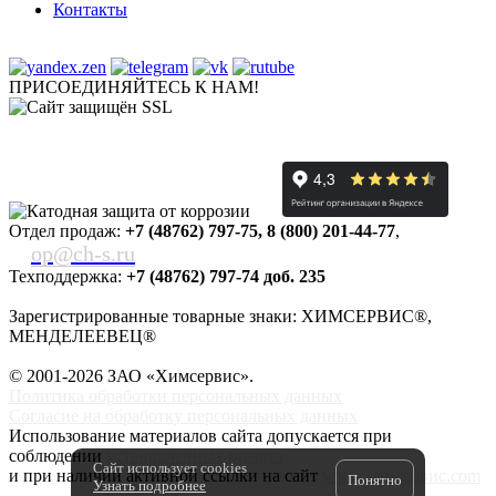
Контакты
ПРИСОЕДИНЯЙТЕСЬ К НАМ!
Отдел продаж:
+7 (48762) 797-75
,
8 (800) 201-44-77
,
op@ch-s.ru
Техподдержка:
+7 (48762) 797-74 доб. 235
Зарегистрированные товарные знаки: ХИМСЕРВИС®,
МЕНДЕЛЕЕВЕЦ®
© 2001-2026 ЗАО «
Химсервис
».
Политика обработки персональных данных
Согласие на обработку персональных данных
Использование материалов сайта допускается при
соблюдении
установленных правил
Сайт использует cookies
и при наличии активной ссылки на сайт
www.химсервис.com
Понятно
Узнать подробнее